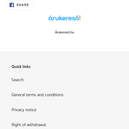
SHARE
SHARE
ON
FACEBOOK
Árukereső.hu
Quick links
Search
General terms and conditions
Privacy notice
Right of withdrawal