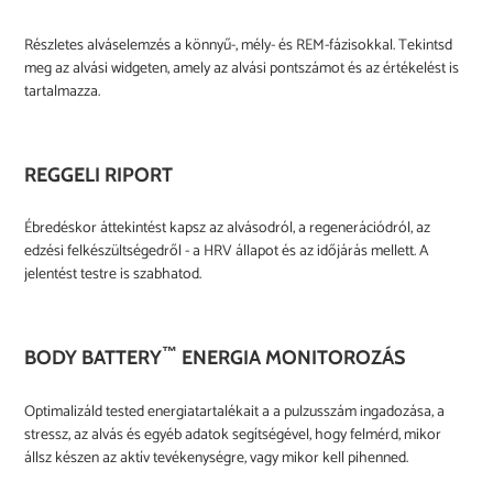
Részletes alváselemzés a könnyű-, mély- és REM-fázisokkal. Tekintsd
meg az alvási widgeten, amely az alvási pontszámot és az értékelést is
tartalmazza.
REGGELI RIPORT
Ébredéskor áttekintést kapsz az alvásodról, a regenerációdról, az
edzési felkészültségedről - a HRV állapot és az időjárás mellett. A
jelentést testre is szabhatod.
™
BODY BATTERY
ENERGIA MONITOROZÁS
Optimalizáld tested energiatartalékait a a pulzusszám ingadozása, a
stressz, az alvás és egyéb adatok segítségével, hogy felmérd, mikor
állsz készen az aktív tevékenységre, vagy mikor kell pihenned.