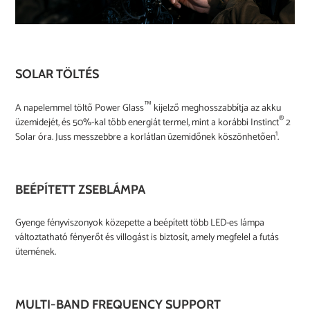
SOLAR TÖLTÉS
™
A napelemmel töltő Power Glass
kijelző meghosszabbítja az akku
®
üzemidejét, és 50%-kal több energiát termel, mint a korábbi Instinct
2
1
Solar óra. Juss messzebbre a korlátlan üzemidőnek köszönhetően
.
BEÉPÍTETT ZSEBLÁMPA
Gyenge fényviszonyok közepette a beépített több LED-es lámpa
változtatható fényerőt és villogást is biztosít, amely megfelel a futás
ütemének.
MULTI-BAND FREQUENCY SUPPORT