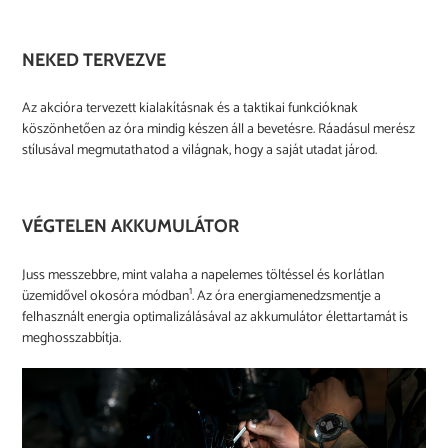
NEKED TERVEZVE
Az akcióra tervezett kialakításnak és a taktikai funkcióknak
köszönhetően az óra mindig készen áll a bevetésre. Ráadásul merész
stílusával megmutathatod a világnak, hogy a saját utadat járod.
VÉGTELEN AKKUMULÁTOR
Juss messzebbre, mint valaha a napelemes töltéssel és korlátlan
1
üzemidővel okosóra módban
. Az óra energiamenedzsmentje a
felhasznált energia optimalizálásával az akkumulátor élettartamát is
meghosszabbítja.