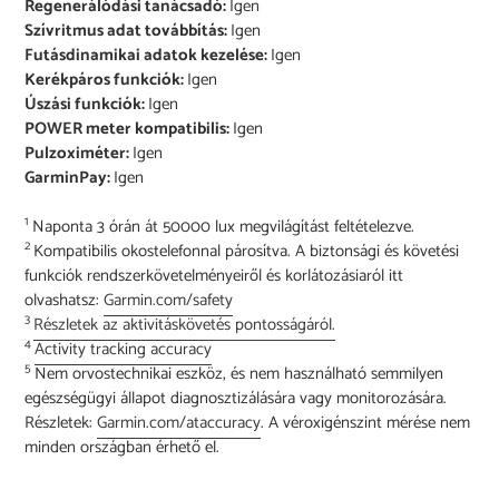
Regenerálódási tanácsadó:
Igen
Szívritmus adat továbbítás:
Igen
Futásdinamikai adatok kezelése:
Igen
Kerékpáros funkciók:
Igen
Úszási funkciók:
Igen
POWER meter kompatibilis:
Igen
Pulzoximéter:
Igen
GarminPay:
Igen
1
Naponta 3 órán át 50000 lux megvilágítást feltételezve.
2
Kompatibilis okostelefonnal párosítva. A biztonsági és követési
funkciók rendszerkövetelményeiről és korlátozásiaról itt
olvashatsz:
Garmin.com/safety
3
Részletek az aktivitáskövetés pontosságáról.
4
Activity tracking accuracy
5
Nem orvostechnikai eszköz, és nem használható semmilyen
egészségügyi állapot diagnosztizálására vagy monitorozására.
Részletek:
Garmin.com/ataccuracy
. A véroxigénszint mérése nem
minden országban érhető el.