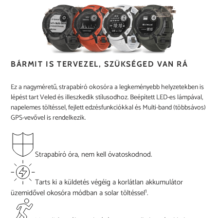
BÁRMIT IS TERVEZEL, SZÜKSÉGED VAN RÁ
Ez a nagyméretű, strapabíró okosóra a legkeményebb helyzetekben is
lépést tart Veled és illeszkedik stílusodhoz. Beépített LED-es lámpával,
napelemes töltéssel, fejlett edzésfunkciókkal és Multi-band (többsávos)
GPS-vevővel is rendelkezik.
Strapabíró óra, nem kell óvatoskodnod.
Tarts ki a küldetés végéig a korlátlan akkumulátor
1
üzemidővel okosóra módban a solar töltéssel
.