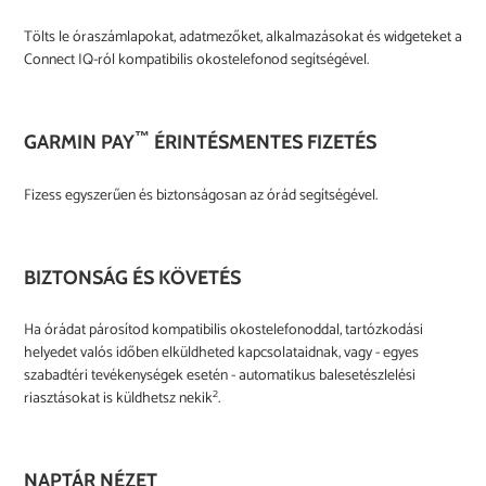
Tölts le óraszámlapokat, adatmezőket, alkalmazásokat és widgeteket a
Connect IQ-ról kompatibilis okostelefonod segítségével.
™
GARMIN PAY
ÉRINTÉSMENTES FIZETÉS
Fizess egyszerűen és biztonságosan az órád segítségével.
BIZTONSÁG ÉS KÖVETÉS
Ha órádat párosítod kompatibilis okostelefonoddal, tartózkodási
helyedet valós időben elküldheted kapcsolataidnak, vagy - egyes
szabadtéri tevékenységek esetén - automatikus balesetészlelési
2
riasztásokat is küldhetsz nekik
.
NAPTÁR NÉZET