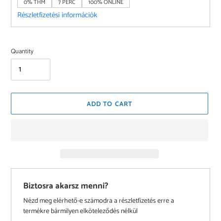
0% THM
7 PERC
100% ONLINE
Részletfizetési információk
Quantity
ADD TO CART
Biztosra akarsz menni?
Nézd meg elérhető-e számodra a részletfizetés erre a
termékre bármilyen elköteleződés nélkül