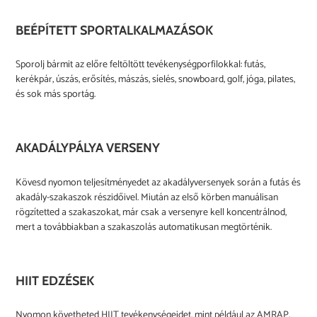
BEÉPÍTETT SPORTALKALMAZÁSOK
Sporolj bármit az előre feltöltött tevékenységporfilokkal: futás,
kerékpár, úszás, erősítés, mászás, síelés, snowboard, golf, jóga, pilates,
és sok más sportág.
AKADÁLYPÁLYA VERSENY
Kövesd nyomon teljesítményedet az akadályversenyek során a futás és
akadály-szakaszok részidőivel. Miután az első körben manuálisan
rögzítetted a szakaszokat, már csak a versenyre kell koncentrálnod,
mert a továbbiakban a szakaszolás automatikusan megtörténik.
HIIT EDZÉSEK
Nyomon követheted HIIT tevékenységeidet, mint például az AMRAP,