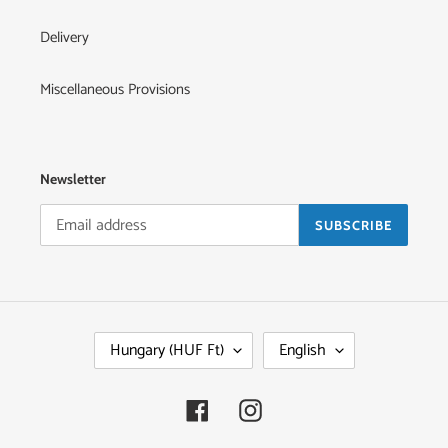
Delivery
Miscellaneous Provisions
Newsletter
SUBSCRIBE
C
L
Hungary (HUF Ft)
English
O
A
U
N
N
G
Facebook
Instagram
T
U
R
A