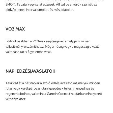
EMOM, Tabata, vagy saját edzések. Állítsd be a körök számát, az
aktív/pihenés intervallumokat, és más adatokat.
VO2 MAX
Eddz okosabban a VO2max segítségével, amely jelzi, milyen
teljesítményre számíthatsz. Még a hőség vagy a magasság okozta
változásokat is figyelembe veszi.
NAPI EDZÉSJAVASLATOK
Tekintsd át a hét napjaira szóló edzésjavaslatokat, melyek minden
futás vagy kerékpározás után igazodnak teljesítményedhez és
regenerációdhoz, valamint a Garmin Connect naptárban elhelyezett
versenyekhez.