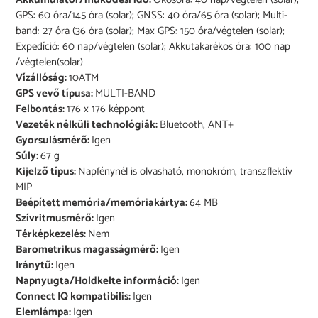
GPS: 60 óra/145 óra (solar); GNSS: 40 óra/65 óra (solar); Multi-
band: 27 óra (36 óra (solar); Max GPS: 150 óra/végtelen (solar);
Expedíció: 60 nap/végtelen (solar); Akkutakarékos óra: 100 nap
/végtelen(solar)
Vízállóság:
10ATM
GPS vevő típusa:
MULTI-BAND
Felbontás:
176 x 176 képpont
Vezeték nélküli technológiák:
Bluetooth, ANT+
Gyorsulásmérő:
Igen
Súly:
67 g
Kijelző típus:
Napfénynél is olvasható, monokróm, transzflektív
MIP
Beépített memória/memóriakártya:
64 MB
Szívritmusmérő:
Igen
Térképkezelés:
Nem
Barometrikus magasságmérő:
Igen
Iránytű:
Igen
Napnyugta/Holdkelte információ:
Igen
Connect IQ kompatibilis:
Igen
Elemlámpa:
Igen