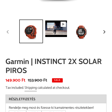
PREVIOUS
NEXT
SLIDE
SLID
Garmin | INSTINCT 2X SOLAR
PIROS
Sale
149.900 Ft
Regular
153.900 Ft
SALE
price
price
Tax included.
Shipping
calculated at checkout.
RÉSZLETFIZETÉS
Rendelje meg most és fizesse ki kamatmentes részletekben!