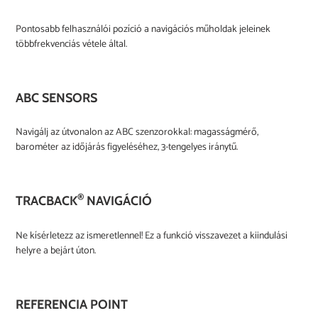
Pontosabb felhasználói pozíció a navigációs műholdak jeleinek
többfrekvenciás vétele által.
ABC SENSORS
Navigálj az útvonalon az ABC szenzorokkal: magasságmérő,
barométer az időjárás figyeléséhez, 3-tengelyes iránytű.
®
TRACBACK
NAVIGÁCIÓ
Ne kísérletezz az ismeretlennel! Ez a funkció visszavezet a kiindulási
helyre a bejárt úton.
REFERENCIA POINT