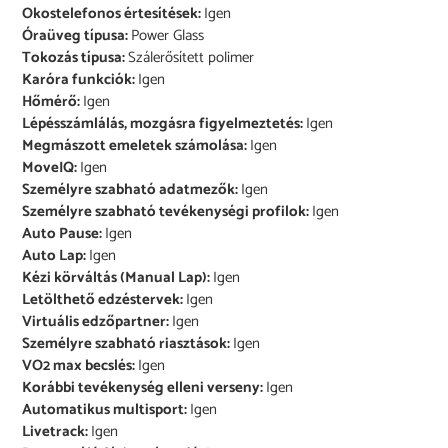
Okostelefonos értesítések:
Igen
Óraüveg típusa:
Power Glass
Tokozás típusa:
Szálerősített polimer
Karóra funkciók:
Igen
Hőmérő:
Igen
Lépésszámlálás, mozgásra figyelmeztetés:
Igen
Megmászott emeletek számolása:
Igen
MoveIQ:
Igen
Személyre szabható adatmezők:
Igen
Személyre szabható tevékenységi profilok:
Igen
Auto Pause:
Igen
Auto Lap:
Igen
Kézi körváltás (Manual Lap):
Igen
Letölthető edzéstervek:
Igen
Virtuális edzőpartner:
Igen
Személyre szabható riasztások:
Igen
VO2 max becslés:
Igen
Korábbi tevékenység elleni verseny:
Igen
Automatikus multisport:
Igen
Livetrack:
Igen