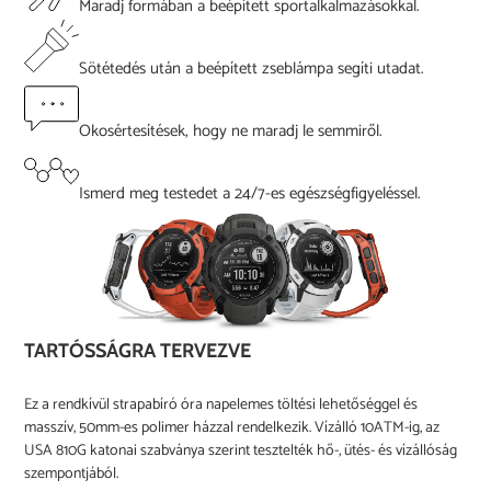
Maradj formában a beépített sportalkalmazásokkal.
Sötétedés után a beépített zseblámpa segíti utadat.
Okosértesítések, hogy ne maradj le semmiről.
Ismerd meg testedet a 24/7-es egészségfigyeléssel.
TARTÓSSÁGRA TERVEZVE
Ez a rendkívül strapabíró óra napelemes töltési lehetőséggel és
masszív, 50mm-es polimer házzal rendelkezik. Vízálló 10ATM-ig, az
USA 810G katonai szabványa szerint tesztelték hő-, ütés- és vízállóság
szempontjából.