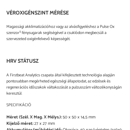
VÉROXIGÉNSZINT MÉRÉSE
Magassági akklimatizációhoz vagy az alvásfigyeléshez a Pulse Ox
5
szenzor
fénysugarak segítségével a csuklódon megbecsüli a
szervezeted oxigénfelvevő képességét.
HRV STÁTUSZ
A Firstbeat Analytics csapata által kifejlesztett technológia alapján
pontosabban megérheted egészségi állapotodat, az edzések és
regenerációs időszakok váltakozását a pulzusszám változékonyságán
keresztül.
SPECIFIKÁCIÓ
Méret (Szél. X Mag. X Mélys.):
50 x 50 x 14,5 mm
Kijelző méret:
27 x 27 mm
Akkumulátor/működési idő:
Okosóra: 40 nap/végtelen (solar);